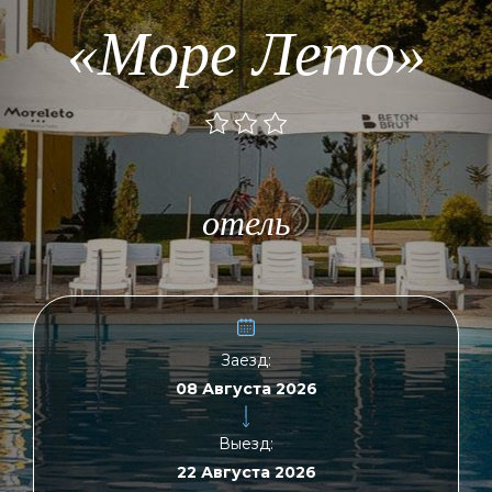
«Море Лето»
отель
Заезд:
Выезд: